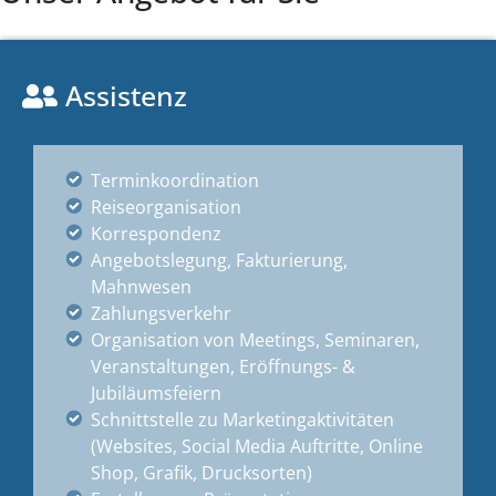
Assistenz
Terminkoordination
Reiseorganisation
Korrespondenz
Angebotslegung, Fakturierung,
Mahnwesen
Zahlungsverkehr
Organisation von Meetings, Seminaren,
Veranstaltungen, Eröffnungs- &
Jubiläumsfeiern
Schnittstelle zu Marketingaktivitäten
(Websites, Social Media Auftritte, Online
Shop, Grafik, Drucksorten)