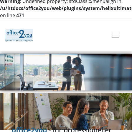
Warning
: Undefined property: stdClass::$menualign in
/u/htdocs/office2you/web/plugins/system/helixultimat
on line
471
office2you
- Ihr professioneller