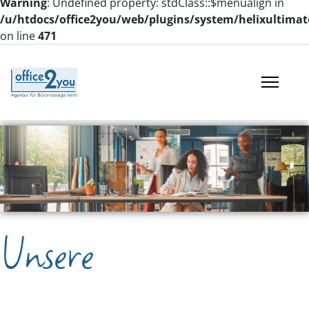
Warning
: Undefined property: stdClass::$menualign in
/u/htdocs/office2you/web/plugins/system/helixultimat
on line
471
Unsere